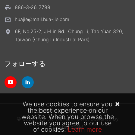
886-3-2617799
huajie@mail.hua-jie.com
6F, No.25-2, Ji-Lin Rd., Chung Li, Tao Yuan 320,
Taiwan (Chung Li Industrial Park)
フォローする
We use cookies to ensure you
the best experience on our
使用条件
プライバシー規約
website. When you browse the
© 2026 Hua-Jie (Taiwan) Corp.
Designed by
website you agree to our use
StrategicSale
of cookies.
Learn more