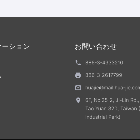
ケーション
お問い合わせ
ス
886-3-4333210
886-3-2617799
ア
huajie@mail.hua-jie.co
E
6F, No.25-2, Ji-Lin Rd.
Tao Yuan 320, Taiwan 
Industrial Park)