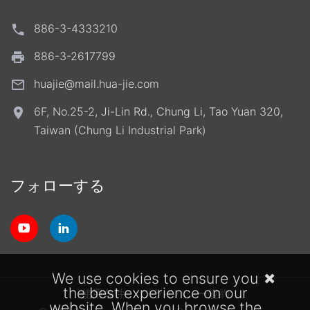
886-3-4333210
886-3-2617799
huajie@mail.hua-jie.com
6F, No.25-2, Ji-Lin Rd., Chung Li, Tao Yuan 320,
Taiwan (Chung Li Industrial Park)
フォローする
We use cookies to ensure you
the best experience on our
使用条件
プライバシー規約
website. When you browse the