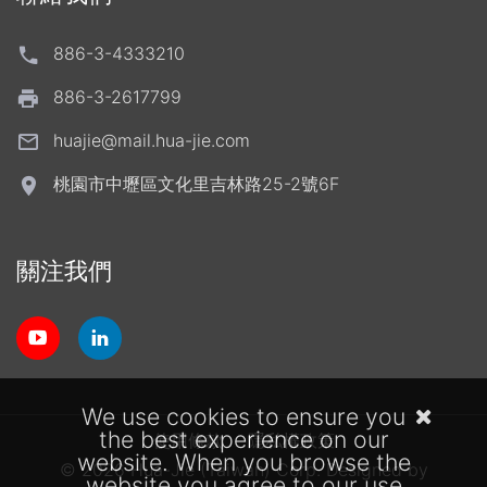
886-3-4333210
886-3-2617799
huajie@mail.hua-jie.com
桃園市中壢區文化里吉林路25-2號6F
關注我們
We use cookies to ensure you
the best experience on our
使用條款
隱私權政策
website. When you browse the
© 2026 Hua-Jie (Taiwan) Corp.
Designed by
website you agree to our use