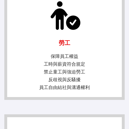
勞工
保障員工權益
工時與薪資符合規定
禁止童工與強迫勞工
反歧視與反騷擾
員工自由結社與溝通權利