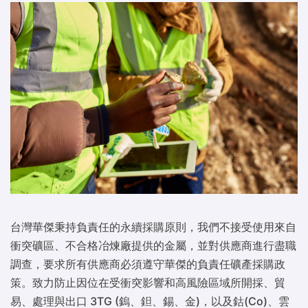
台灣華傑秉持負責任的永續採購原則，我們不接受使用來自
衝突礦區、不合格冶煉廠提供的金屬，並對供應商進行盡職
調查，要求所有供應商必須遵守華傑的負責任礦產採購政
策。致力防止因位在受衝突影響和高風險區域所開採、貿
易、處理與出口 3TG (鎢、鉭、錫、金)，以及鈷(Co)、雲