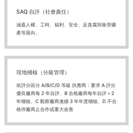
SAQ 自評（社會責任）
涵蓋人權、工時、福利、安全、反貪腐與衝突礦
產等面向。
現地稽核（分級管理）
依評分區分 A/B/C/D 等級 供應商：要求 A 評分
優良廠商每 2 年自評、B 合格廠商每年自評＋2
年稽核、C 觀察廠商連續 3 年年度稽核、D 不合
格停廠商止合作或重大改善