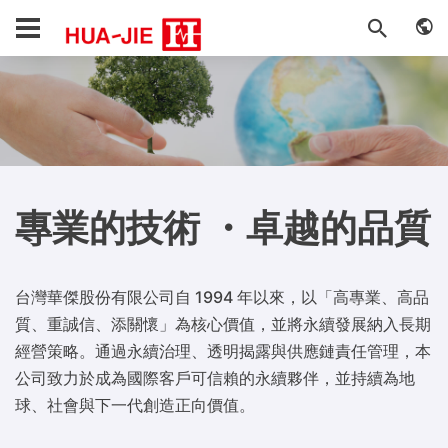
專業的技術 ・卓越的品質
台灣華傑股份有限公司自 1994 年以來，以「高專業、高品
質、重誠信、添關懷」為核心價值，並將永續發展納入長期
經營策略。通過永續治理、透明揭露與供應鏈責任管理，本
公司致力於成為國際客戶可信賴的永續夥伴，並持續為地
球、社會與下一代創造正向價值。