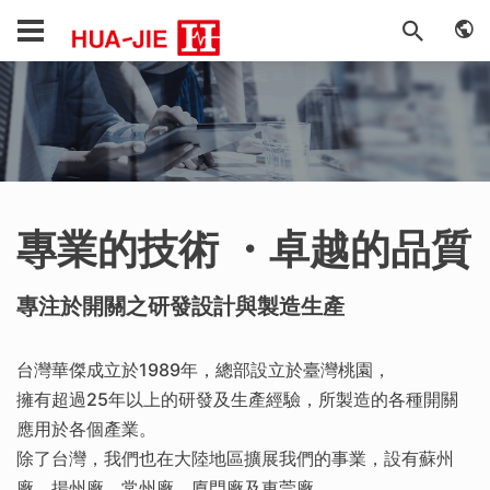
專業的技術 ・卓越的品質
專注於開關之研發設計與製造生產
台灣華傑成立於1989年，總部設立於臺灣桃園，
擁有超過25年以上的研發及生產經驗，所製造的各種開關
應用於各個產業。
除了台灣，我們也在大陸地區擴展我們的事業，設有蘇州
廠、揚州廠、常州廠、廈門廠及東莞廠。