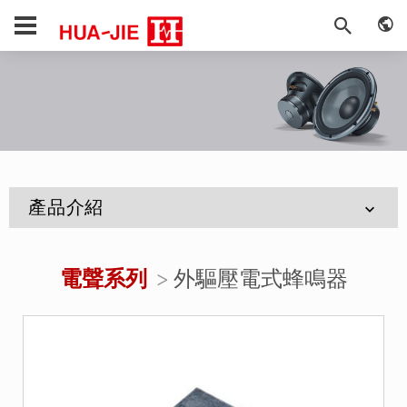
產品介紹
電聲系列
外驅壓電式蜂鳴器