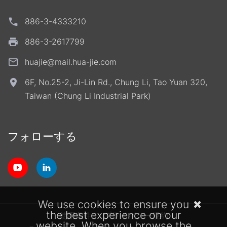
886-3-4333210
886-3-2617799
huajie@mail.hua-jie.com
6F, No.25-2, Ji-Lin Rd., Chung Li, Tao Yuan 320,
Taiwan (Chung Li Industrial Park)
フォローする
We use cookies to ensure you
the best experience on our
使用条件
プライバシー規約
website. When you browse the