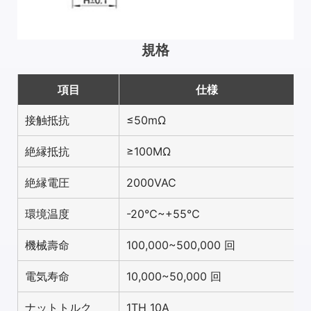
規格
項目
仕様
接触抵抗
≤50mΩ
絶縁抵抗
≥100MΩ
絶縁電圧
2000VAC
環境温度
-20℃~+55℃
機械壽命
100,000~500,000 回
電気寿命
10,000~50,000 回
ナットトルク
1TH 10A