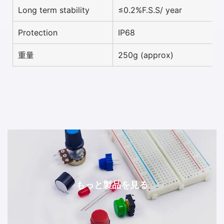
Long term stability
≤0.2%F.S.S/ year
Protection
IP68
重量
250g (approx)
もっと製品を見る