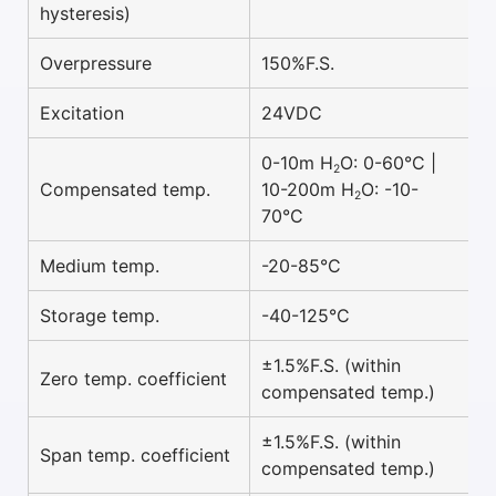
hysteresis)
Overpressure
150%F.S.
Excitation
24VDC
0-10m H
O: 0-60°C |
2
Compensated temp.
10-200m H
O: -10-
2
70°C
Medium temp.
-20-85°C
Storage temp.
-40-125°C
±1.5%F.S. (within
Zero temp. coefficient
compensated temp.)
±1.5%F.S. (within
Span temp. coefficient
compensated temp.)