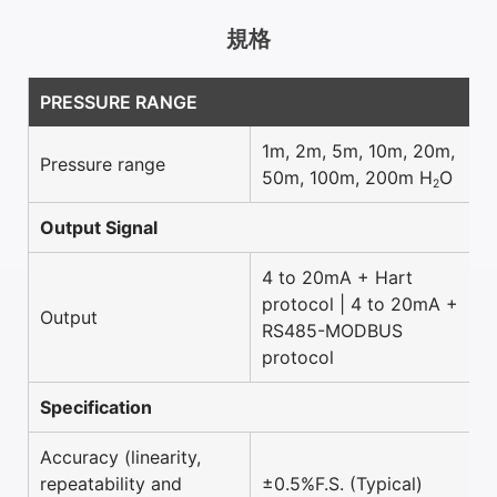
規格
PRESSURE RANGE
1m, 2m, 5m, 10m, 20m,
Pressure range
50m, 100m, 200m H
O
2
Output Signal
4 to 20mA + Hart
protocol | 4 to 20mA +
Output
RS485-MODBUS
protocol
Specification
Accuracy (linearity,
repeatability and
±0.5%F.S. (Typical)