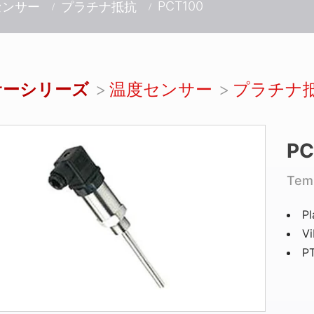
PCT100
センサー
プラチナ抵抗
サーシリーズ
温度センサー
プラチナ
PC
Tem
Pl
Vi
PT