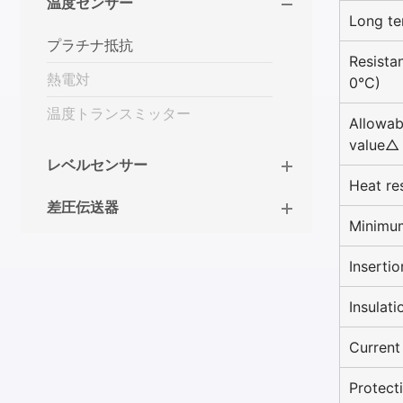
温度センサー
Long te
プラチナ抵抗
Resista
熱電対
0°C)
温度トランスミッター
Allowab
value△
レベルセンサー
Heat re
差圧伝送器
Minimum
Inserti
Insulati
Current
Protect