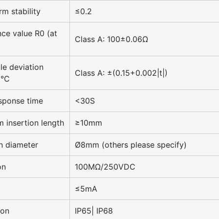
rm stability
≤0.2
nce value R0 (at
Class A: 100±0.06Ω
le deviation
Class A: ±(0.15+0.002|t|)
 °C
sponse time
<30S
 insertion length
≥10mm
on diameter
Ø8mm (others please specify)
on
100MΩ/250VDC
≤5mA
ion
IP65| IP68