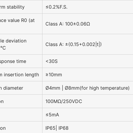
rm stability
≤0.2%F.S.
nce value R0 (at
Class A: 100±0.06Ω
le deviation
Class A: ±(0.15+0.002|t|)
 °C
sponse time
<30S
 insertion length
≥10mm
on diameter
Ø4mm | Ø8mm(for high temperature)
on
100MΩ/250VDC
≤5mA
ion
IP65| IP68