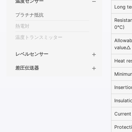
温度センサー
Long te
プラチナ抵抗
Resista
熱電対
0°C)
温度トランスミッター
Allowab
value△
レベルセンサー
Heat re
差圧伝送器
Minimum
Inserti
Insulati
Current
Protect