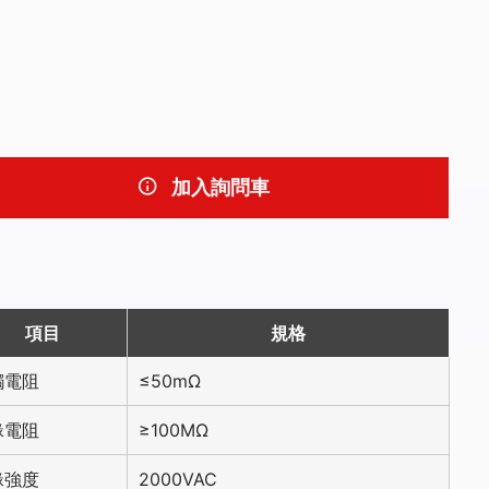
加入詢問車
項目
規格
觸電阻
≤50mΩ
緣電阻
≥100MΩ
緣強度
2000VAC