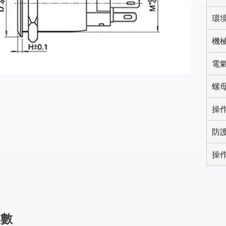
環
機
電
螺
操
防
操
參數