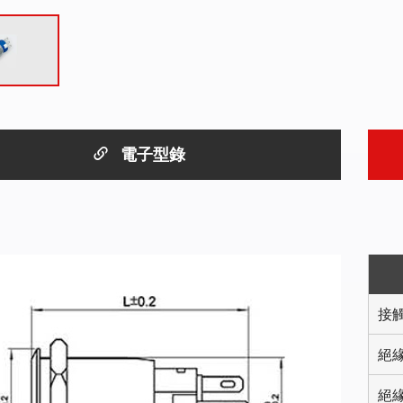
電子型錄
圖
接
絕
絕