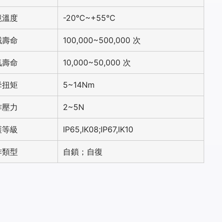
境溫度
-20℃~+55℃
械壽命
100,000~500,000 次
氣壽命
10,000~50,000 次
母扭矩
5~14Nm
作壓力
2~5N
護等級
IP65,IK08;IP67,IK10
作類型
自鎖；自復