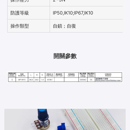
防護等級
IP50,IK10;IP67,IK10
操作類型
自鎖；自復
開關參數