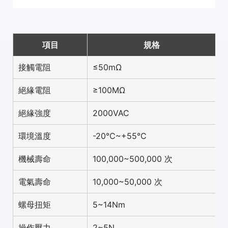
項目
規格
接觸電阻
≤50mΩ
絕緣電阻
≥100MΩ
絕緣強度
2000VAC
環境溫度
-20℃~+55℃
機械壽命
100,000~500,000 次
電氣壽命
10,000~50,000 次
螺母扭矩
5~14Nm
操作壓力
2~5N