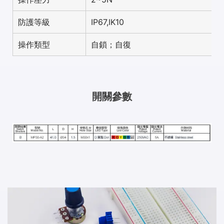
防護等級
IP67,IK10
操作類型
自鎖；自復
開關參數