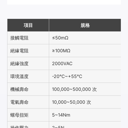
項目
規格
接觸電阻
≤50mΩ
絕緣電阻
≥100MΩ
絕緣強度
2000VAC
環境溫度
-20℃~+55℃
機械壽命
100,000~500,000 次
電氣壽命
10,000~50,000 次
螺母扭矩
5~14Nm
操作壓力
2~5N