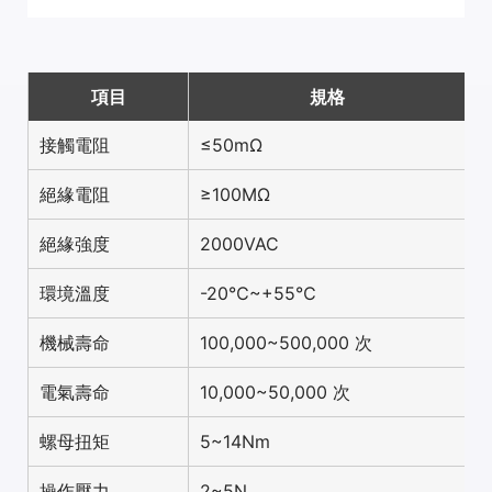
項目
規格
接觸電阻
≤50mΩ
絕緣電阻
≥100MΩ
絕緣強度
2000VAC
環境溫度
-20℃~+55℃
機械壽命
100,000~500,000 次
電氣壽命
10,000~50,000 次
螺母扭矩
5~14Nm
操作壓力
2~5N