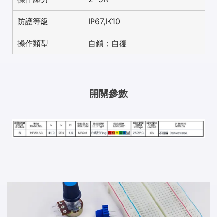
防護等級
IP67,IK10
操作類型
自鎖；自復
開關參數