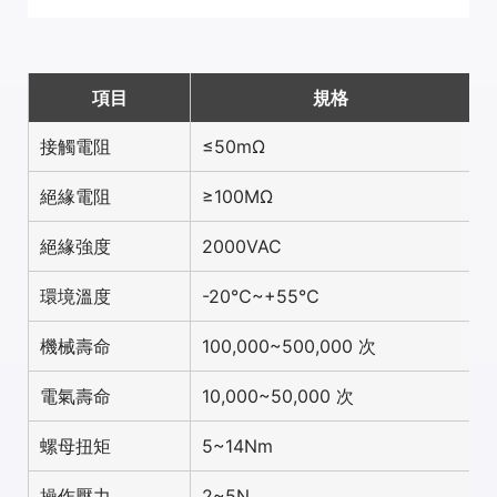
項目
規格
接觸電阻
≤50mΩ
絕緣電阻
≥100MΩ
絕緣強度
2000VAC
環境溫度
-20℃~+55℃
機械壽命
100,000~500,000 次
電氣壽命
10,000~50,000 次
螺母扭矩
5~14Nm
操作壓力
2~5N