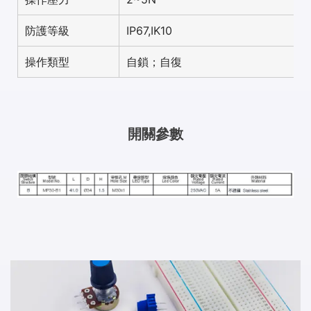
防護等級
IP67,IK10
操作類型
自鎖；自復
開關參數