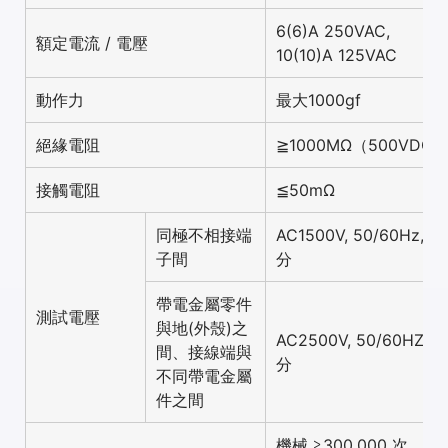
6(6)A 250VAC,
額定電流 / 電壓
10(10)A 125VAC
動作力
最大1000gf
絕緣電阻
≧1000MΩ（500VDC
接觸電阻
≦50mΩ
同極不相接端
AC1500V, 50/60Hz, 1
子間
分
帶電金屬零件
測試電壓
與地(外殼)之
AC2500V, 50/60HZ, 1
間、接線端與
分
不同帶電金屬
件之間
機械 ≧300,000 次