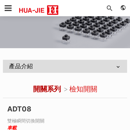
產品介紹
開關系列
檢知開關
ADT08
雙極瞬間切換開關
車載